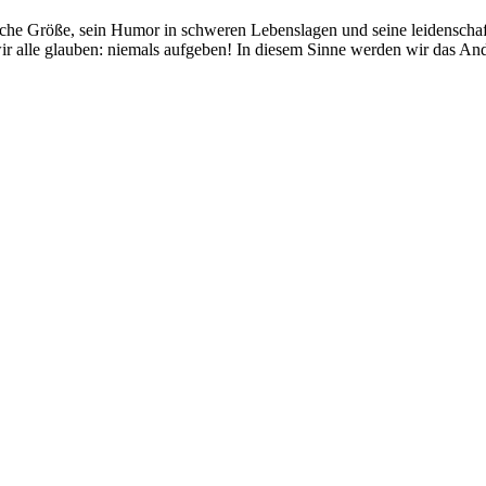
iche Größe, sein Humor in schweren Lebenslagen und seine leidenschaf
 wir alle glauben: niemals aufgeben! In diesem Sinne werden wir das An
 dem Friedhof Ohlsdorf in Hamburg statt.
ben. Wir trauern um ihn, einen unerschütterlichen Mitstreiter, der le
t.
r auch seine energische Haltung, dass über den Ausgang eines Prozess
ch mit den Versammlungsbehörden, Martin konnte durch seinen Charme u
n der letzten Jahrzehnte hat Martin zahlreichen Menschen Beistand g
lich groß ausfiel.
aal wird unvergessen sein, mit trockenem Humor hat er dafür gesorgt, da