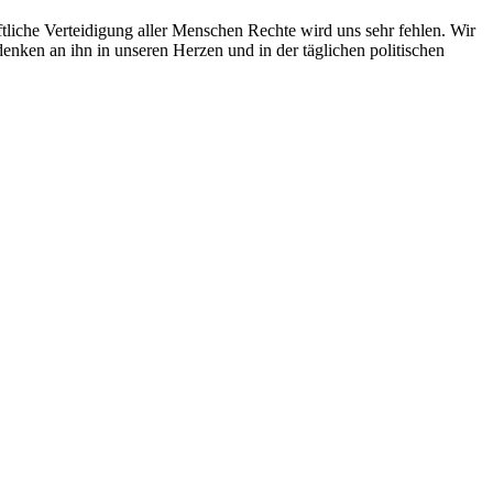
tliche Verteidigung aller Menschen Rechte wird uns sehr fehlen. Wir
denken an ihn in unseren Herzen und in der täglichen politischen
idenschaftlich und souverän die Rechte der Einzelnen gegen
es das demokratische Bewusstsein aller am Strafverfahren
nd sein Wissen jede Situation auf einzigartige Weise bereichern und
eleistet. Recht haben und Recht bekommen sind zwei unterschiedliche
ss wir über die Härte des Staates, aber auch mal über uns selbst