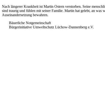
Nach längerer Krankheit ist Martin Ostern verstorben. Seine menschl
sind traurig und fühlen mit seiner Familie. Martin hat gelebt, an was
Auseinandersetzung bewahren.
Bäuerliche Notgemeinschaft
Bürgerinitiative Umweltschutz Lüchow-Dannenberg e.V.
Gorleben Archiv e.V.
Ermittlungsausschuss Wendland
Widersetzen
Die Trauerfeier findet am 6. Mai um 13.30 Uhr in der Kapelle 10 auf
Unser Freund und Anwalt, Martin Lemke ist am Gründonnerstag verstor
allgemeine staatliche Interessen oder politische Interessen verteidigt ha
So wie seine imposante Erscheinung – ein Mann wie ein Baum – so wa
Beteiligten entscheidet.
Ob im Gerichtssaal, an der Straßenbarrikade, im Kooperationsgesprä
oft den Kurs des Geschehens wenden.
Im Widerstand gegen die Atommüllpolitik der wechselnden Regierunge
paar Schuhe, Martin hat dafür gesorgt, dass diese Lücke nicht unerträg
Seine Veranstaltungsreihe über lustige Geschichten aus dem Gerichtss
lachten.